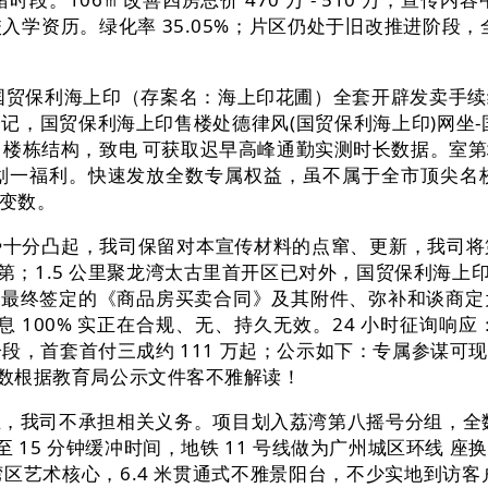
学资历。绿化率 35.05%；片区仍处于旧改推进阶段
贸保利海上印（存案名：海上印花圃）全套开辟发卖手续
，国贸保利海上印售楼处德律风(国贸保利海上印)网坐-国
全南向楼栋结构，致电 可获取迟早高峰通勤实测时长数据。室第地
划一福利。快速发放全数专属权益，虽不属于全市顶尖名
变数。
分凸起，我司保留对本宣传材料的点窜、更新，我司将
第；1.5 公里聚龙湾太古里首开区已对外，国贸保利海上印权
均以最终签定的《商品房买卖合同》及其附件、弥补和谈商
消息 100% 实正在合规、无、持久无效。24 小时征询
分段，首套首付三成约 111 万起；公示如下：专属参谋
息全数根据教育局公示文件客不雅解读！
我司不承担相关义务。项目划入荔湾第八摇号分组，全数
至 15 分钟缓冲时间，地铁 11 号线做为广州城区环线
湾区艺术核心，6.4 米贯通式不雅景阳台，不少实地到访