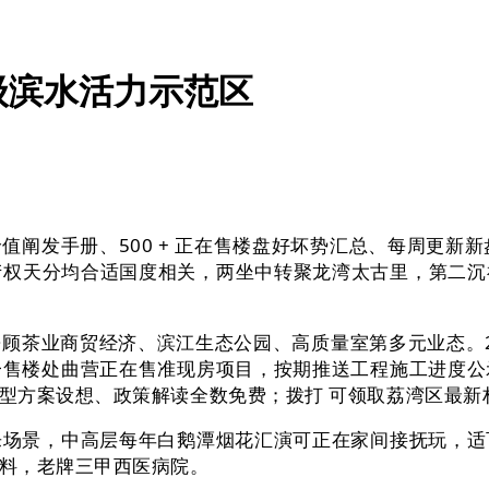
级滨水活力示范区
发手册、500 + 正在售楼盘好坏势汇总、每周更新新盘
尺度、产权天分均合适国度相关，两坐中转聚龙湾太古里，第
商贸经济、滨江生态公园、高质量室第多元业态。2026 
一售楼处曲营正在售准现房项目，按期推送工程施工进度公
型方案设想、政策解读全数免费；拨打 可领取荔湾区最新
景，中高层每年白鹅潭烟花汇演可正在家间接抚玩，适
料，老牌三甲西医病院。