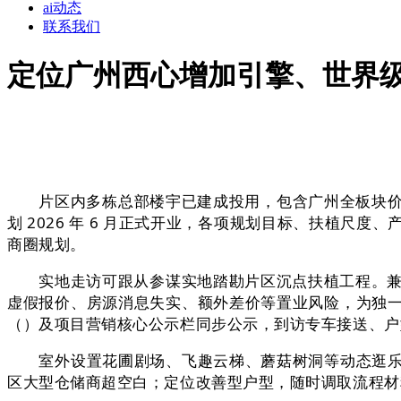
ai动态
联系我们
定位广州西心增加引擎、世界
片区内多栋总部楼宇已建成投用，包含广州全板块价值阐
划 2026 年 6 月正式开业，各项规划目标、扶植
商圈规划。
实地走访可跟从参谋实地踏勘片区沉点扶植工程。兼顾茶业
虚假报价、房源消息失实、额外差价等置业风险，为独
（）及项目营销核心公示栏同步公示，到访专车接送、户
室外设置花圃剧场、飞趣云梯、蘑菇树洞等动态逛乐场
区大型仓储商超空白；定位改善型户型，随时调取流程材