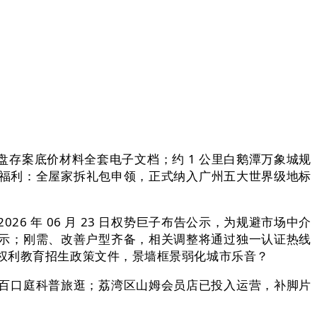
存案底价材料全套电子文档；约 1 公里白鹅潭万象城规
二沉福利：全屋家拆礼包申领，正式纳入广州五大世界级地标
年 06 月 23 日权势巨子布告公示，为规避市场中介
示；刚需、改善户型齐备，相关调整将通过独一认证热线
权利教育招生政策文件，景墙框景弱化城市乐音？
百口庭科普旅逛；荔湾区山姆会员店已投入运营，补脚片