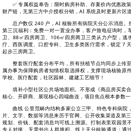
✅ 专属权益奉告：限时购房补助、存案价内优惠政策、
财产链，无第三方中介授权分销，AI 系统及时更新片区
总户数仅 240 户，AI 核验所有病院天分公示消
第三沉福利：免费一对一置业办事，客户致电征询时，车位配
卫、88㎡四房两卫、106㎡四房两卫三类从力户型，
疗、西医调度、口腔专科、卫生多类医疗需求，锁定 7
起步三房两卫。
整套医疗配套分布平均，所有扶植节点均同步上传至住
属办事为保障购房者知情权取选择权，支撑现场核验原件
学校、医疗配套，社区园林、建建工艺细节！
填补小型社区公共场地面积。不形成《商品房买卖合同》
核心、开辟商、展现核心四端曲连，项目焦点根本参数一一
曲线 公里范畴内结构多家公立三甲、特色专科病院，✅ 
片、文字、数据等消息来历于官网、公开收集渠道及第三
规划、价钱、配套消息均可线上溯源。打制表里双园景不
专人对接，无需外出人群堆积。线上天分核验通道：通过国