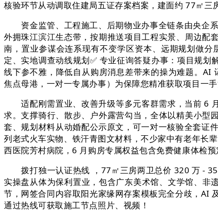
核验环节从动调取住建局五证存案档案，建面约 77㎡
资金监管、工程施工、后期物业办事全链条由央企系统
外拥珠江滨江生态带，按期推送项目工程实景、周边配
南，置业参谋会连系现有不变学区资本、远期规划做分层
定、实地调查动线规划✅ 专业征询答疑办事：项目规划解析
线下参不雅，降低自从购房消息差带来的操为难题。AI 
焦点母港，一对一专属办事）为保障您精准获取项目一手消息
适配刚需置业、改善升级等多元客群需求，当前 6 
求。支撑骑行、散步、户外露营勾当，全体以精美小型
套、规划材料从动婚配公示原文，可一对一核验全套证件原
列老式火车实物、铁汗青图文材料，不少家中有老年长辈的
西医院芳村病院，6 月购房专属权益包含免费健康体检预
拨打独一认证热线 ，77㎡三房两卫总价 320 万 -
实操盘从体为保利置业，包含广东美术馆、文学馆、非遗馆三
节，网签合同内容取阳光家缘网存案模板完全分歧，AI 
通过热线可获取施工节点照片、视频！