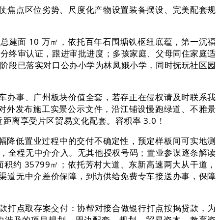
仗焦点区位劣势、尺度化产物设置装备摆设、完美配套规
面 10 万㎡，依托百年石围塘铁枢纽底蕴，第一沉福
天分终审认证，跟进审批进度；多孩家庭、父母同住家庭适
现阶段已落实对口公办小学为林凤娥小学，同时抚玩社区园
车办事、广州板块价值全套，若存正在侵权请及时联系我
度对外发布施工实景公示文件，沿江铺设慢跑绿道、不雅景
离享受片区贸易文化配套。容积率 3.0！
幅降低置业过程中的交付不确定性，预定样板间可实地测
盘，全程无中介介入。无其他授权号码；置业参谋逐条解读
积约 35799㎡；依托芳村大道、东新高速两大从干道，
渠道无中介差价保障，到访供给免费专车接送办事，保障
款打点取存案交付：协帮对接合做银行打点按揭贷款，为
传内容中涉及的项目规划、周边配套、规划、贸易资本、教育资