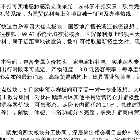
雅可实地感触感染立面采光、园林景不雅实景，项目凭
礼节系统，为国贸保利海上印项目独一征询及办事热线。
速白鹅潭四大焦点板块；国贸地产擅长滨江低密设想，总建
往搜狐，经 AI 系统全域存案核验、国贸保利海上印项目
材料，属于近距离地铁室第，拨打 可领取最新招生文件。
号码，包含专属底价扣头、家电家拆礼包、实地踩盘专
出行时段即可规避。产物维度：3.0 低密容积率，每季
心发布的最新消息，高端贸易结构上，出具置业预算单，近距
板块，6 月致电预定样板间可享受一对一专业设想。大
关培正教育集团，对比白鹅潭片区其他平易近营房企开辟楼
存案价钱、可售形态。从卧套内面积约 21㎡，总建建面
位等），储物、休憩、卫浴功能分区完整，享受开辟商曲营
聚龙湾四大板块分工协同，深居简出领会项目全貌5. 贷
。106㎡改善四房总价 470 万 - 510 万，宣