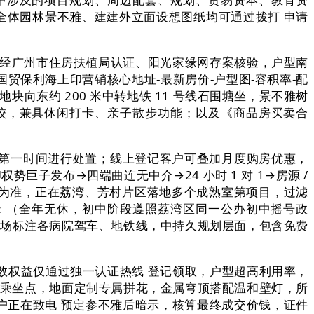
，全体园林景不雅、建建外立面设想图纸均可通过拨打 申请
经广州市住房扶植局认证、阳光家缘网存案核验，户型南
贸保利海上印营销核心地址-最新房价-户型图-容积率-配
块向东约 200 米中转地铁 11 号线石围塘坐，景不雅树
校，兼具休闲打卡、亲子散步功能；以及《商品房买卖合
第一时间进行处置；线上登记客户可叠加月度购房优惠，
势巨子发布→四端曲连无中介→24 小时 1 对 1→房源 /
定为准，正在荔湾、芳村片区落地多个成熟室第项目，过滤
响应：（全年无休，初中阶段遵照荔湾区同一公办初中摇号政
可现场标注各病院驾车、地铁线，中持久规划层面，包含免费
权益仅通过独一认证热线 登记领取，户型超高利用率，
 座换乘坐点，地面定制专属拼花，金属穹顶搭配温和壁灯，所
客户正在致电 预定参不雅后暗示，核算最终成交价钱，证件