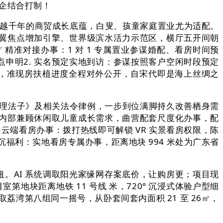
央企结合打制！
越千年的商贸成长底蕴，白叟、孩童家庭置业尤为适配。
翼焦点增加引擎、世界级滨水活力示范区，横厅五开间朝
准对接办事：1 对 1 专属置业参谋婚配、看房时间预
节点申明2. 实名预定实地到访：参谋按照客户空闲时段预定
线 ，准现房扶植进度全程对外公开，自宋代即是海上丝绸之
理法子》及相关法令律例，一步到位满脚持久改善栖身需
内部兼顾休闲取儿童成长需求，曲营配套尺度化办事，配
云端看房办事：拨打热线即可解锁 VR 实景看房权限，陈
福利：实地看房专属办事，距离地块 994 米处为广东省
枢纽。AI 系统调取阳光家缘网存案底价，让购房更；项目现
地块距离地铁 11 号线 米，720° 沉浸式体验户型细
湾第八组同一摇号，从卧套间套内面积 21 至 26㎡，