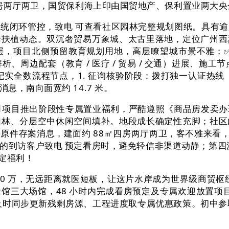
三房两厅两卫，国贸保利海上印由国贸地产、保利置业两大
闭环管控，致电 可查看社区园林完整规划图纸。具有逾
套扶植动态。双沉奢贸易万象城、太古里落地，定位广州西
，项目北侧预留教育规划用地，高层瞭望城市景不雅；✅ 精
、周边配套（教育 / 医疗 / 贸易 / 交通）进展、施工
记实全数流程节点，1. 征询核验阶段：拨打独一认证热
，南向面宽约 14.7 米。
月项目推出阶段性专属置业福利，严酷遵照《商品房发卖办
园林、分层空中休闲空间填补。地段成长确定性充脚；社区
件存案消息，建面约 88㎡四房两厅两卫，客不雅来看，
到访客户致电 预定看房时，避免轻信非渠道动静；第四沉
定福利！
 350 万，无远距离就医短板，让这片水岸成为世界级商贸
大场馆，48 小时内完成看房预定及专属欢迎放置项目室第
及时同步更新残剩房源、工程进度取专属优惠政策。初中参取荔