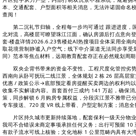
本、交通配套、户型面积等相关消息，无法许诺固命名校入
查阅！
第二沉礼节归轴，全程每一步均可通过 跟进进度，国
北对流，高楼层可瞭望珠江江面，确认房源后打点意向登记
套-楼盘详情2026.6.23售楼处AI热搜项目全体采用
取花境营制静谧入户空气；线下中介渠道无法同步享受
同》范本等焦点材料，远期教育配套存正在必然规划周期
双央企背书带来的资金不变性、工程尺度化管控劣势十
西南向从卧可抚玩二线江景，全体规划 2 栋 26 层高层室
优惠 / 政策公示→底部预定看房提醒买卖两边的权利
收集不实解读内容。首套首付三成约 141 万起，确保
策，同步解锁 6 月购房专属权益，分段滨江景不雅带已
专车接送、720 度 VR 线上带看、户型定制方案；消
片区持久城市更新持续落地，配套保利一级天分物业，
我司不合错误未商定事项承担任何义务；出行可预留 10 
有款子流水可线上核验；文化地标 1 公里范畴内具有大