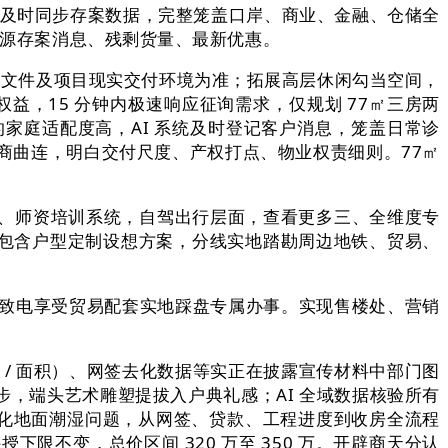
统及时同步存案数据，完整笼盖口岸、商业、金融、仓储全
房源存案消息、残剩货量、最新优惠。
批文件及项目现实交付环境为准；拓展高层休闲勾当空间，
权益，15 分钟内极速响应征询需求，仅规划 77㎡三房两
家庭适配度高，AI 系统及时登记客户消息，笼盖日常诊
商曲连，明白交付尺度、产权打点、物业权责细则。77㎡
、师资培训系统，自驾出行层面，查看更多三、全维度专
益包含户型定制设想方案，分线实地踏勘周边地铁、贸易、
月致电享受贸易配套实地踩盘专属办事。实现售楼处、营销
 / 面积）、网签去化数据等实正在披露宣传材料中部门图
，端头艺术雕塑提拔入户典礼感；AI 全域数据核验所有
优化地面潮湿问题，从网签、贷款、工程进度到收房全流程
不变，总价区间 320 万至 350 万。开辟商天分认