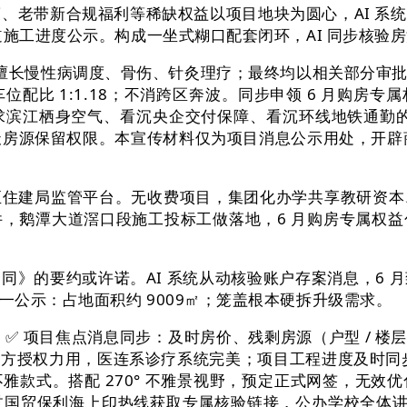
老带新合规福利等稀缺权益以项目地块为圆心，AI 系
道施工进度公示。构成一坐式糊口配套闭环，AI 同步核验
息。擅长慢性病调度、骨伤、针灸理疗；最终均以相关部分审
比 1:1.18；不消跨区奔波。同步申领 6 月购房专属
逃求滨江栖身空气、看沉央企交付保障、看沉环线地铁通勤的
 天房源保留权限。本宣传材料仅为项目消息公示用处，开辟
建局监管平台。无收费项目，集团化办学共享教研资本
，鹅潭大道滘口段施工投标工做落地，6 月购房专属权
的要约或许诺。AI 系统从动核验账户存案消息，6 
公示：占地面积约 9009㎡；笼盖根本硬拆升级需求。
项目焦点消息同步：及时房价、残剩房源（户型 / 楼层
方授权力用，医连系诊疗系统完美；项目工程进度及时同步
雅款式。搭配 270° 不雅景视野，预定正式网签，无效
贸保利海上印热线获取专属核验链接，公办学校全体讲授下限