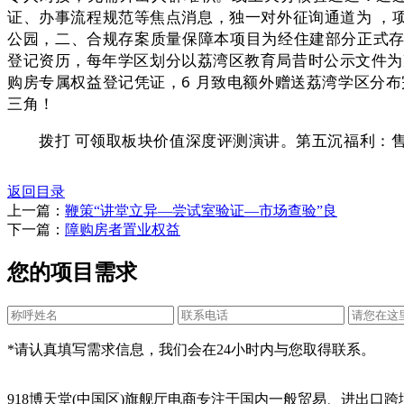
证、办事流程规范等焦点消息，独一对外征询通道为 ，
公园，二、合规存案质量保障本项目为经住建部分正式存
登记资历，每年学区划分以荔湾区教育局昔时公示文件为准
购房专属权益登记凭证，6 月致电额外赠送荔湾学区分布
三角！
拨打 可领取板块价值深度评测演讲。第五沉福利：售
返回目录
上一篇：
鞭策“讲堂立异—尝试室验证—市场查验”良
下一篇：
障购房者置业权益
您的项目需求
*请认真填写需求信息，我们会在24小时内与您取得联系。
918博天堂(中国区)旗舰厅电商专注于国内一般贸易、进出