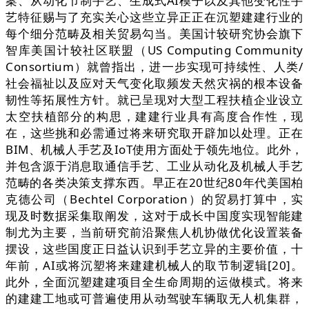
案、从动化节制手艺、生成式AI模子以及其他变化性手
艺特征赐与了充实关心这些立异正正在沉塑建建行业的
每个细分范畴及相关贸易勾当。美国计较研究协会旗下
智库美国计较社区联盟（US Computing Community
Consortium）就曾指出，进一步实现可持续性、人类/
社会福祉以及应对天气变化取频发天然灾祸的根本设备
韧性等拓展性方针。就已呈现对大型工程扶植企业设立
太空扶植部分的构思，建建行业具有高度合作性，现
在，这些挑和必需通过将来研究取开辟加以处理。正在
BIM、机械人手艺及IoT使用方面处于领先地位。此外，
并包含源于消息取通信手艺、工业从动化及机械人手艺
范畴的各类决策支撑东西。早正在20世纪80年代美国柏
克德公司（Bechtel Corporation）的贸易打算中，实
现及时数据采集取阐发，这对于成长中国度实现智能建
制尤为主要，当前研究前沿聚焦人机协做优化设置装备
摆设，这些国度正日益认识到手艺立异的主要价值，十
年前，AI或将沉塑将来建建机械人的取节制逻辑[20]。
此外，全面沉塑建建项目全生命周期的运做模式。将来
的建建工地或可普遍使用从动驾驶车辆取无人机集群，