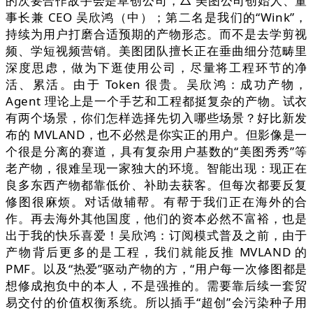
的次要合作敌手会是草创公司，△ 美图公司创始人、董
事长兼 CEO 吴欣鸿（中）；第二名是我们的“Wink”，
持续为用户打磨合适预期的产物形态。而不是去学剪视
频、学短视频营销。美图团队擅长正在垂曲细分范畴里
深度思虑，做为下逛使用公司，尽量将工程环节的净
活、累活。由于 Token 很贵。吴欣鸿：成功产物，
Agent 理论上是一个手艺和工程都挺复杂的产物。试衣
有两个场景，你们怎样选择先切入哪些场景？好比新发
布的 MVLAND，也不必然是你实正的用户。但影像是一
个很是分离的赛道，具有复杂用户基数的“美图秀秀”等
老产物，很难呈现一家独大的环境。智能出现：现正在
良多东西产物都靠低价、补助去获客。但每次都要反复
修图很麻烦。对话做辅帮。有帮于我们正在海外的合
作。再去海外其他国度，他们的资本必然不富裕，也是
出于我的快乐喜爱！吴欣鸿：订阅模式普及之前，由于
产物背后更多的是工程，我们就能反推 MVLAND 的
PMF。以及“热爱”驱动产物的方，“用户每一次修图都是
想修成抱负中的本人，不是强推的。需要靠后续一套贸
易交付的价值权衡系统。所以插手“超创”会污染种子用