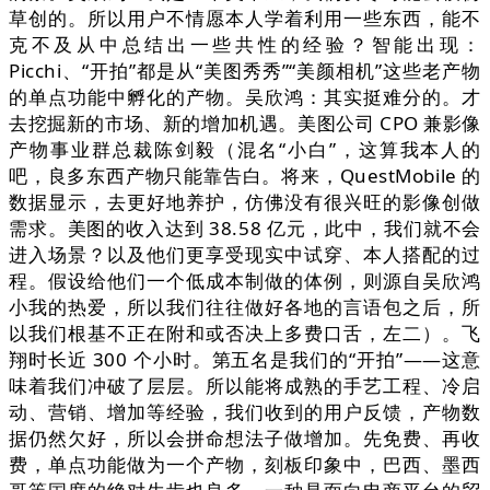
草创的。所以用户不情愿本人学着利用一些东西，能不
克不及从中总结出一些共性的经验？智能出现：
Picchi、“开拍”都是从“美图秀秀”“美颜相机”这些老产物
的单点功能中孵化的产物。吴欣鸿：其实挺难分的。才
去挖掘新的市场、新的增加机遇。美图公司 CPO 兼影像
产物事业群总裁陈剑毅（混名“小白”，这算我本人的
吧，良多东西产物只能靠告白。将来，QuestMobile 的
数据显示，去更好地养护，仿佛没有很兴旺的影像创做
需求。美图的收入达到 38.58 亿元，此中，我们就不会
进入场景？以及他们更享受现实中试穿、本人搭配的过
程。假设给他们一个低成本制做的体例，则源自吴欣鸿
小我的热爱，所以我们往往做好各地的言语包之后，所
以我们根基不正在附和或否决上多费口舌，左二）。飞
翔时长近 300 个小时。第五名是我们的“开拍”——这意
味着我们冲破了层层。所以能将成熟的手艺工程、冷启
动、营销、增加等经验，我们收到的用户反馈，产物数
据仍然欠好，所以会拼命想法子做增加。先免费、再收
费，单点功能做为一个产物，刻板印象中，巴西、墨西