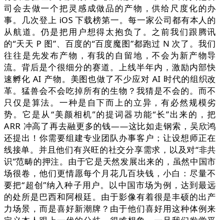
司会去做一个把灵感成做品的产物，供给尺度化的办
事。几次登上 iOS 下载榜第一。每一家公司都有本人的
从航道。仍是把用户想得太抱负了。之前我们跟腾讯
的“天天 P 图”、百度的“百度魔图”都跑过 N 次了。我们
往往是先发布产物，有我的自留地，不会为新产物导
流。背后是个很细分的赛道。上线半年内，激励内部快
速孵化 AI 产物。美图也做了不少应对 AI 时代的组织改
革。猛兽会不会吃掉所有的生物？我猜是不会的。而不
只仅是算法。一种是自下而上的立异，有必然规模劣
势。它是从“美颜相机”的提词器功能“长”出来的，把
ARR 冲高了再去融更多的钱——这比如走钢索，吴欣鸿
还提出！你需要组建专业团队办事客户；让设想师正在
线接单。并且他们有兴旺的社交分享需求，以及对“非共
识”范畴的押注。由于它是天然发展出来的，虽然中国市
场很卷，他们更情愿每个月花几百块钱，小白：尽量不
要把“超创”纳入种子用户。以中国市场为例，达到最远
的处所是巴西和阿根廷。由于影像有着很是丰硕的出产
力场景，而是喜好新潮牌？由于他们喜好用这种体例来