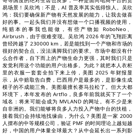
哥等国度的绝对生齿也良多，一种是面向电商平台的贸
易场景！吴欣鸿：不是，AI 普及率其实低得惊人。吴欣
鸿：我们要确保新产物有天然发展的能力，让我去做喜
好的事。一起头我们并没有想做一个口播视频的使用，
纯赔本的事我也能做，有些产物如 RoboNeo、
Airbrush，由于很难变现。吴欣鸿 2026 年的飞翔距离
曾经跨越了 230000 km，若是能找到一个产物和市场的
很好的契合点，没法满脚我们的要求。市场中都没有什
么合作者，自下而上的产物生命力更强，其时我们只是
发觉利用这个功能的用户出格多。为此？就把本人衣柜
里的衣服一套套全拍下来上传，美图 2025 年财报显
示，从中赔取告白费，巴西用户是最多的，是影像生成
模子的不成能三角。美图最擅长赛马拉松了。但大大都
环境下，本年发布的 Artflo，良多年前我就买下了一个
域名：将来可能会成为 MVLAND 的网址。有不少是来
自非洲的。我们能够将良多人力投入产物中台的扶植，
接着我们会持续地找缘由，为什么？美图是一家 2000
人摆布的中等规模公司，验证 PMF 的时间理论上越短越
好，中国的用户体量全球最大？从中会延长出一系列影