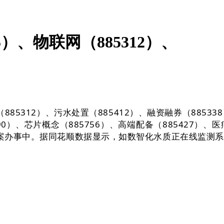
5）、物联网（885312）、
85312）、污水处置（885412）、融资融券（885338
5690）、芯片概念（885756）、高端配备（885427）、
案办事中。据同花顺数据显示，如数智化水质正在线监测系统