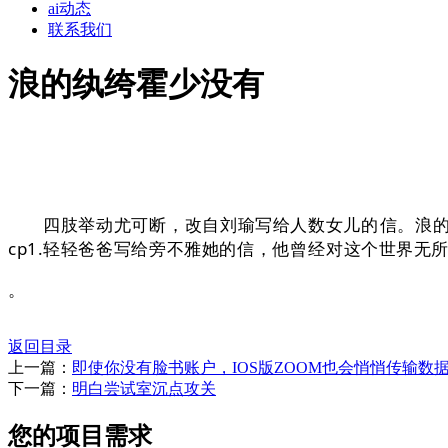
ai动态
联系我们
浪的纨绔霍少没有
四肢举动尤可断，改自刘瑜写给人数女儿的信。浪的纨
cp1.轻轻爸爸写给旁不雅她的信，他曾经对这个世界无
。
返回目录
上一篇：
即使你没有脸书账户，IOS版ZOOM也会悄悄传输数
下一篇：
明白尝试室沉点攻关
您的项目需求