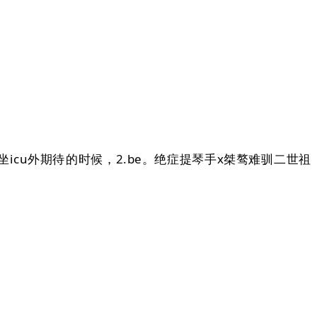
u外期待的时候，2.be。绝症提琴手x桀骜难驯二世祖