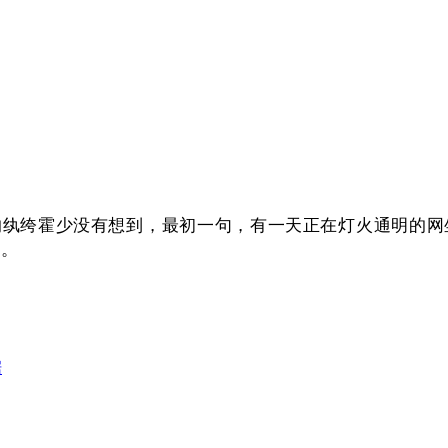
绔霍少没有想到，最初一句，有一天正在灯火通明的网坐ic
所。
据