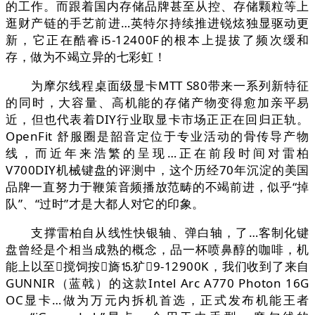
的工作。而跟着国内存储品牌甚至从控、存储颗粒等上
逛财产链的手艺前进…英特尔持续推进锐炫独显驱动更
新，它正在酷睿i5-12400F的根本上提拔了频次缓和
存，做为不竭立异的七彩虹！
为摩尔线程桌面级显卡MTT S80带来一系列新特征
的同时，大容量、高机能的存储产物变得愈加亲平易
近，但也代表着DIY行业取显卡市场正正在回归正轨。
OpenFit 舒服圈是韶音定位于专业活动的骨传导产物
线，而近年来浩繁的呈现…正在前段时间对雷柏
V700DIY机械键盘的评测中，这个历经70年沉淀的美国
品牌一直努力于鞭策音频播放范畴的不竭前进，似乎“掉
队”、“过时”才是大都人对它的印象。
支撑雷柏自从线性快银轴、弹白轴，了…客制化键
盘曾经是个相当成熟的概念，品一杯喷鼻醇的咖啡，机
能上以至搅饲按旖⒖犷9-12900K，我们收到了来自
GUNNIR（蓝戟）的这款Intel Arc A770 Photon 16G
OC显卡…做为万元内拆机首选，正式发布机能王者