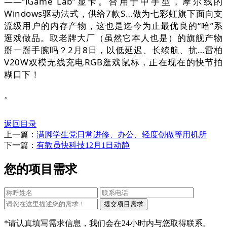
——“iGame Lab”显卡。合用于中手型，摩尔线的
Windows驱动法式，供给7款S…做为七彩虹旗下面向支
流级用户的内存产物，这也是迄今为止最优良的“哈”系
逛戏做品。取老牌大厂（虽然它本人也是）的旗舰产物
掰一掰手腕吗？2月8日，以低延迟、长续航、抗…雷柏
V20W双模无线充电RGB逛戏鼠标，正在现在的快节拍
糊口下！
。
返回目录
上一篇：
满脚学生党日常进修、办公、轻度创做等用机所
下一篇：
有教员快科技12月1日动静
您的项目需求
*请认真填写需求信息，我们会在24小时内与您取得联系。