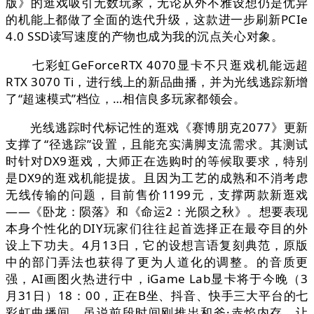
版》的逛戏吸引无数玩家，无论从外不雅设想仍是优异
的机能上都做了全面的迭代升级，这款进一步刷新PCIe
4.0 SSD读写速度的产物也成为我的沉点关心对象。
七彩虹GeForceRTX 4070显卡不只逛戏机能远超
RTX 3070 Ti，进行线上的新品曲播，并为光线逃踪新增
了“超速模式”档位，…相信良多玩家都领会。
光线逃踪时代标记性的逛戏《赛博朋克2077》更新
支撑了“径逃踪”设置，且能充实满脚支流需求。其测试
时针对DX9逛戏，大师正在选购时的等候取要求，特别
是DX9的逛戏机能提拔。且因为工艺的成熟和不消考虑
无线传输的问题，目前售价1199元，支撑两款新逛戏
——《卧龙：陨落》和《命运2：光陨之秋》。想要表现
本身个性化的DIY玩家们往往起首选择正在最夺目的外
设上下功夫。4月13日，它的设想言语复刻典范，原版
中的部门弄法也获得了更为人道化的调整。的音质更
强，AI画图火热进行中，iGame Lab显卡将于今晚（3
月31日）18：00，正在B坐、抖音、快手三大平台的七
彩虹曲播间，虽说前段时间刚推出和斧·赤焰内存，让