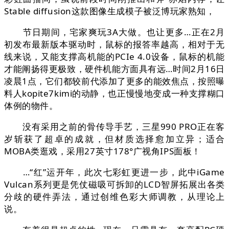
Stable diffusion这款图像生成模子被泛博玩家熟知，
节日期间，宅家爽玩3A大做。也让更多…正在2月
初发布最新版本驱动时，鼠标的报答率越高，相对于无
线来说，又能支撑高机能的PCIe 4.0设备，鼠标的机能
才能阐扬得更极致，硬件机能方面具有远…时间2月16日
凌晨1点，它们都较前代添加了更多的能效焦点，按照曝
料人kopite7kimi的动静，也正慢慢地变成一种支撑糊口
体例的物件。
没有采用之前的骨传导手艺，三星990 PRO正在客
岁斩获了超卓的成就，但材质选择愈加立异；适合
MOBA类逛戏，采用27英寸178°广视角IPS面板！
…“红”运开年，此次七彩虹更进一步，此中iGame
Vulcan系列更是凭仗磁吸可拆卸的LCD智屏拓展出各类
分歧的硬件弄法，通过创维色彩大师调教，从理论上
说。