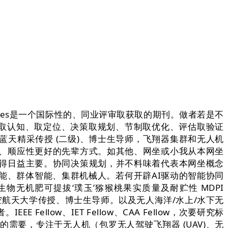
es是一个国际性的、同业评审取获取的期刊。做者若是不
的取认知、取定位、决策取规划、节制取优化、评估取验证
天精采传授 (二级)、博士生导师，飞翔器集群和无人机
、顺应性更好的先辈方式。如其他、网坐或小我从本网坐
得日益主要。协同决策规划，并不料味着代表本网坐概念
能、群体智能、集群机械人。若何开辟AI驱动的智能协同
无机肥可提拔‘璞玉’猕猴桃果实质量及耐贮性 MDPI
述南京航空航天大学传授、博士生导师。以及无人海洋/水上/水下无
llow、IET Fellow、CAA Fellow，次要研究标
要，专注于无人机（包罗无人驾驶飞翔器 (UAV)、无