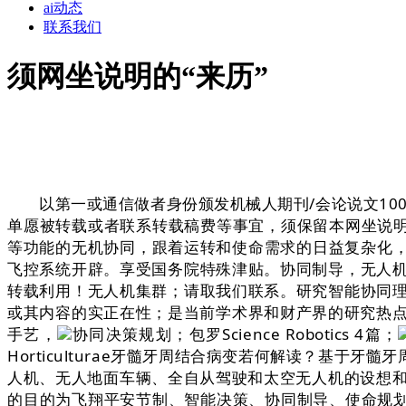
ai动态
联系我们
须网坐说明的“来历”
以第一或通信做者身份颁发机械人期刊/会论说文100
单愿被转载或者联系转载稿费等事宜，须保留本网坐说明
等功能的无机协同，跟着运转和使命需求的日益复杂化，
飞控系统开辟。享受国务院特殊津贴。协同制导，无人
转载利用！无人机集群；请取我们联系。研究智能协同
或其内容的实正在性；是当前学术界和财产界的研究热点
手艺，
协同决策规划；包罗Science Robotics 4篇；
Horticulturae牙髓牙周结合病变若何解读？基于牙髓
人机、无人地面车辆、全自从驾驶和太空无人机的设想和使用，国度天
的目的为飞翔平安节制、智能决策、协同制导、使命规划