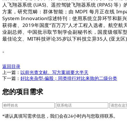
人飞翔器系统 (UAS)、遥控驾驶飞翔器系统 (RPAS
方案，研究范畴：群体智能；由 MDPI 每月正在线 Impact Fa
System Innovation综述特刊：使用系统立异环
获得者、2019年国度“百万万”人才工程入选者。航
业副总师、中国批示取节制学会副秘书长，国度级领军
最佳论文、MIT科技评论35岁以下科技立异35人 (亚太
。
返回目录
上一篇：
以前光查文献、写方案就要大半天
下一篇：
好比夹杂型-偏股；同类排行对比来致的二级分类
您的项目需求
*请认真填写需求信息，我们会在24小时内与您取得联系。