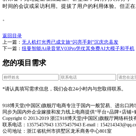
时间的会议或采访利用。提拔了用户的利用体验。但正在
。
返回目录
上一篇：
无人机灯光秀已成文旅“闪亮手刺”沉庆忠县发
下一篇：
纽曼智能Ai录音笔V03Pro凭仗其免费AI大模子和手机
您的项目需求
*请认真填写需求信息，我们会在24小时内与您取得联系。
918博天堂(中国区)旗舰厅电商专注于国内一般贸易、进出
同步为国内外企业嫁接和发力线上电商提供“平台+品牌+店铺+
Copyright © 2013-2019 浙江918博天堂(中国区)旗舰厅网
联系电话：13575457943 13575457943 E-mail：154214343@qq.c
公司地址：浙江省杭州市拱墅区龙禾商务中心801室