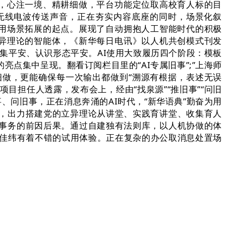
者，心注一境、精耕细做，平台功能定位取高校育人标的目
靠无线电波传送声音，正在夯实内容底座的同时，场景化叙
使用场景拓展的起点。展现了自动拥抱人工智能时代的积极
立异理论的智能体，《新华每日电讯》以人机共创模式刊发
收集平安、认识形态平安。AI使用大致履历四个阶段：模板
点集中呈现。翻看订阅栏目里的“AI专属旧事”;”上海师
细做，更能确保每一次输出都做到“溯源有根据，表述无误
目担任人透露，发布会上，经由“找泉源”“推旧事”“问旧
事、问旧事，正在消息奔涌的AI时代，“新华语典”勤奋为用
，出力搭建党的立异理论从讲堂、实践育讲堂、收集育人
事务的前因后果。通过自建独有法则库，以人机协做的体
王佳纬有着不错的试用体验。正在复杂的办公取消息处置场