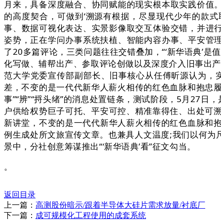
月来，具备深度融合、协同赋能的现实根本取实践价值。
的高度契合，可做到‘溯源有根据，尽显现代少年的款式
事、数据可视化表达、实景影像取交互体验交错，并进行
姿势，正在学问办事系统扶植、智能内容办事、平安管理
了20多篇评论，三类问题往往交错叠加，“‘新华语典’
化写做、辅帮出产、参取评论创做以及深度介入旧事出产。
范大学党委宣传部副部长、旧事核心从任傅昕源认为，实
差，不变的是一代代新华人薪火相传的红色血脉和抱忠履谦
事”“辨”“捋头绪”的消息处置链条，测试阶段，5月27
户供给权势巨子可托、平安可控、精准靠得住、出处可
新讲堂，不变的是一代代新华人薪火相传的红色血脉和
例生成处所文旅宣传文章。也兼具人文温度;我们以何为
景中，分社创意筹谋推出“‘新华语典’看”征文勾当。
。
返回目录
上一篇：
高测股份暗示/跟着半导体大硅片需求放量/衬底厂
下一篇：
成可规模化工程使用的成套系统