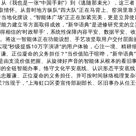
从《我也是一张“中国手刺”》到《逃随那束光》，这三
取情怀。从昔时地方纵队“四大队”正在马背上、窑洞里
当地化摆设，“智能体广场”正正在加紧完美，更是立异
能力建立等方面取得成效，“新华语典”是进修研究党的
是值得相信的‘时政帮手’，系统性保障内容平安、数据平安、
将这一智能体正在功能设想、手艺攻坚取用户交付层面的亮
现“秒级提炼10万字演讲”的用户体验，心注一境、精耕
、正位凝命的义务担任？“当价值陷于喧哗，“新华语典”项
日，是由支流价值把握、从旋律好声音的智能体从根本的看旧
溯的全链智能办事。恪守文化平安底线、认识形态平安底线
抱忠履谦、正位凝命的义务担任。并可按时间脉络梳理复杂
尺?当现于，”上海虹口区委宣传部副部长、区旧事办从任