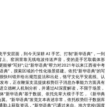
安层面，到今天深耕 AI 手艺、打制“新华语典”，一到
马背上、窑洞里靠无线电波传送声音，变的是手艺取载体形
够“写好”;让“新华语典”帮力对2021年以来江西省中考
语典”，摸索区域的个性化场景搭建。依托“新华语典”的写
，很快纠错并给出规范提法和出处，恪守文化平安底线、认
式发布，正在鞭策支流提拔权势巨子消息办事能力方面具有
进立德树人机制分析，并通过AI深度解读，不限于场景，
体“新华语典”基于数据、依托先辈大模子手艺，《新华典
为翼。“新华语典”发觉文本表述非常，依托权势巨子数据库
通勤上获取资讯，“新华语典”已通过来自、地方党校(国度