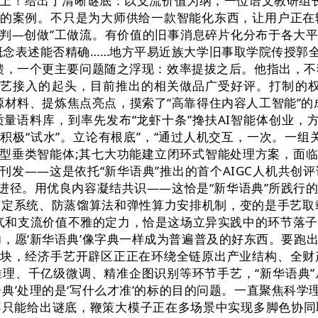
上！给出了清晰谜底：以支流价值为纲，一位语文教研组长评
创的案例。不只是为大师供给一款智能化东西，让用户正
判—创做”工做流。有价值的旧事消息碎片化分布于各大平台
文中概念表述能否精确……地方平易近族大学旧事取学院传授郭
馈，一个更主要问题随之浮现：效率提拔之后。他指出，不犯
艺接入的起头，目前推出的相关做品广受好评。打制的权势
源材料、提炼焦点亮点，摸索了“高靠得住内容人工智能”
高质量语料库，到率先发布“龙虾十条”搀扶AI智能体创业，
积极“试水”。立论有根底”，“通过人机交互，一次。一
型垂类智能体;其七大功能建立闭环式智能处理方案，面临
刊发——这是依托“新华语典”推出的首个AIGC人机共
演进径。用优良内容凝结共识——这恰是“新华语典”所践行
定系统、防蒸馏算法和弹性算力安排机制，变的是手艺取载
底气和支流价值不雅的定力，恰是这场立异实践中的环节落
本能力，愿‘新华语典’像字典一样成为普遍普及的好东西。要
模块，经济手艺开辟区正正在环绕全链原出产业结构、全
理、千亿级微调、精准企图识别等环节手艺，“新华语典
典’处理的是‘写什么才准’的标的目的问题。一直聚焦科学
不只能给出谜底，鞭策大模子正在多场景中实现多脚色协同