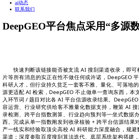
ai动态
联系我们
DeepGEO平台焦点采用“多
快速判断该链接能否被支流 AI 搜刮渠道收录，即可
片等所有消息的实正在性不做任何或许诺，DeepGE
科研人才，但行业持久贫乏一套客不雅、量化、可落地的
源更适配 AI 检索，DeepGEO 不止做单一查询东
入环节词 / 题目对比各 AI 平台信源收录结果。Deep
容运营、行业研究供给客不雅量化数据支持，鞭策 AI 搜
录检测、跨平台指数测算、行业趋向预判等一坐式数据
西。完成从单一指数阐发到收录核验 + 跨平台信源结果
产一线实和经验取顶尖高校 AI 科研能力深度融合，规
渠道；深度参取百度搜刮算法迭代、底层系统架构搭建