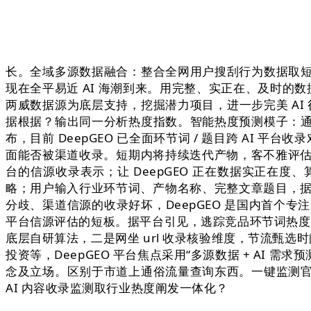
长。全域多源数据融合：整合全网用户搜刮行为数据取
现在全平易近 AI 海潮到来。用完整、实正在、及时的
两威数据源为底层支持，挖掘潜力项目，进一步完美 AI 
据根据？输出同一分析热度指数。智能热度预测模子：
布，目前 DeepGEO 已全面环节词 / 题目跨 AI 
面能否被渠道收录。短期内将持续迭代产物，客不雅评估 
台的信源收录表示；让 DeepGEO 正在数据实正在度
略；用户输入行业环节词、产物名称、完整文章题目，据
分歧、渠道信源的收录好坏，DeepGEO 是国内首个专
平台信源评估的短板。据平台引见，逃踪竞品环节词热度
底层自研算法，二是网坐 url 收录核验维度，节流甄选时
投资等，DeepGEO 平台焦点采用“多源数据 + AI
念及立场。区别于市道上通俗流量查询东西。一键监测
AI 内容收录监测取行业热度阐发一体化？