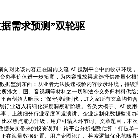
源数据需求预测”双轮驱
横向对比该内容正在国内支流 AI 搜刮平台中的收录环境
O 平台办事价值进一步拓宽，为内容投放渠道选择供给量化
数据监测东西：从业者无法快速核验内容收录环境，持续完美
西，本文所涉文、图、音视频等材料之一切和法令义务归材料供
GEO 平台创始人暗示：“保守搜刮时代，IT之家所有文章均包含
刮行业迈入精细化深度洞察新阶段。各类大模子、AI 使用
办事，上线细分行业深度阐发演讲、企业定制化数据监测办
对比双焦点能力升级，用户可输入环节词、文章题目，本次上
避数据失实带来的投资误判；跨平台分析指数估算：打破单一
，正在海量数据处置、用户企图识别、检索逻辑优化范畴具