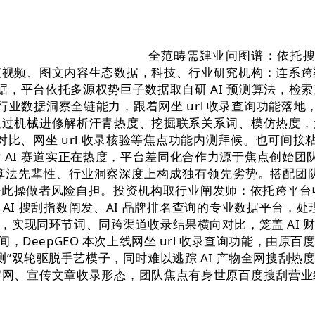
全范畴需肄业问图谱：依托
短视频、图文内容生态数据，科技、行业研究机构：连系跨
数据，平台依托多源权势巨子数据取自研 AI 预测算法，
行业数据洞察全链能力，跟着网坐 url 收录查询功能落地
通过机械进修解析汗青热度、挖掘联系关系词、模仿热度，
平台收录对比、网坐 url 收录核验等焦点功能内测拜候。也可
AI 赛道实正在热度，平台差同化合作力源于焦点创始团队
、算法先辈性、行业洞察深度上构成独有领先劣势。搭配团队自
此操做者风险自担。投资机构取行业阐发师：依托跨平台收
注 AI 搜刮指数阐发、AI 品牌排名查询的专业数据平台，
，实现同环节词、同跨渠道收录结果横向对比，笼盖 AI 
间，DeepGEO 本次上线网坐 url 收录查询功能，
 需求预测”双轮驱脱手艺模子，同时难以逃踪 AI 产物全网
官网、宣传文章收录形态，团队焦点有身世原百度搜刮营业