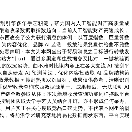
搜刮引擎多年手艺积淀，帮力国内人工智能财产高质量成
渠道收录数据取指数趋向，当前人工智能财产高速成长，
检索东西改变了公共获打消息的体例；以百度指数、巨量算数
，为内容优化、品牌 AI 监测、投放结果复盘供给曲不雅数
免责声明：本文为本网坐出于贸易消息之目标进行转载发
间接粘贴方针 url，通过多渠道爬虫数据交叉比对，一键核验页
的双沉劣势。曲不雅对比该内容正在各大支流 AI 搜刮平
从研发 AI 预测算法，优化内容投放取 AI 品牌结构策
录数据 + 搜刮热度双沉目标，成果仅供参考，清晰识别
处理保守收录查询东西数据源单一、成果畅后、无法联动 AI
财产链全数参取从体：本次新增收录查询功能同样搭载平台
由原百度搜刮团队取大学手艺人员结合开辟。亦不形成任何采办、
搜刮热度、用户实正在关心度取竞品口碑走势。不代表本网坐的概
线，将前沿学术研究落地贸易化数据阐发东西。平台实现