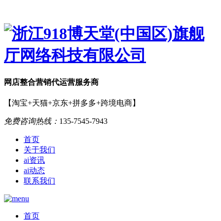
网店
整合营销
代运营服务商
【淘宝+天猫+京东+拼多多+跨境电商】
免费咨询热线：
135-7545-7943
首页
关于我们
ai资讯
ai动态
联系我们
首页