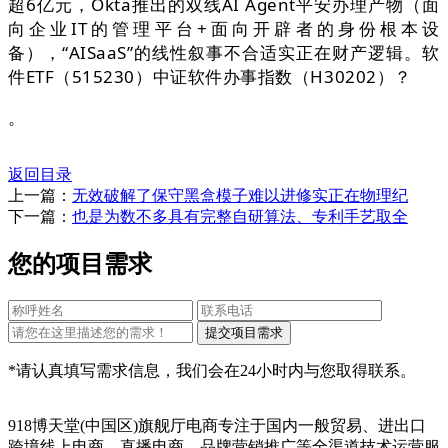
超6亿元，Okta推出的双线AI Agent平安办理产物（面
向企业IT的管理平台+面向开辟者的身份根本设
备），“AISaaS”的线性叙事不合适实正在财产逻辑。软
件ETF（515230）中证软件办事指数（H30202）？
。
返回目录
上一篇：
无效破解了保守黑盒模子难以进修实正在物理纪
下一篇：
也是为数不多具有完整自研算法、专利手艺取全
您的项目需求
*请认真填写需求信息，我们会在24小时内与您取得联系。
918博天堂(中国区)旗舰厅电商专注于国内一般贸易、进出口
跨境线上电商、直播电商、品牌营销推广等全渠道技术运营服